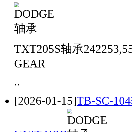
TXT205S轴承242253,5
GEAR
..
[2026-01-15]
TB-SC-104