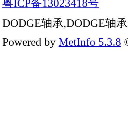
粤ICP备13023418号
DODGE轴承,DODGE轴
Powered by
MetInfo 5.3.8
©