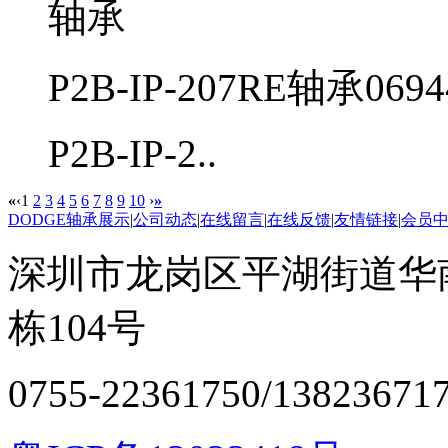
P2B-IP-207RE轴承0694
P2B-IP-2..
«
‹
1
2
3
4
5
6
7
8
9
10
›
»
DODGE轴承展示
|
公司动态
|
在线留言
|
在线反馈
|
友情链接
|
会员
深圳市龙岗区平湖街道华
栋104号
0755-22361750/13823671