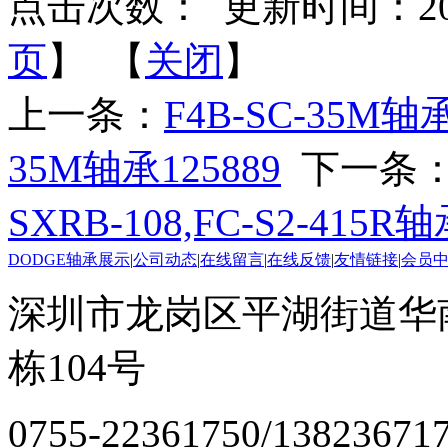
点击次数：
更新时间：2025-
页
】 【
关闭
】
上一条：
F4B-SC-35M轴承1
35M轴承125889
下一条
SXRB-108,FC-S2-415R轴
DODGE轴承展示
|
公司动态
|
在线留言
|
在线反馈
|
友情链接
|
会员
深圳市龙岗区平湖街道华
栋104号
0755-22361750/13823671