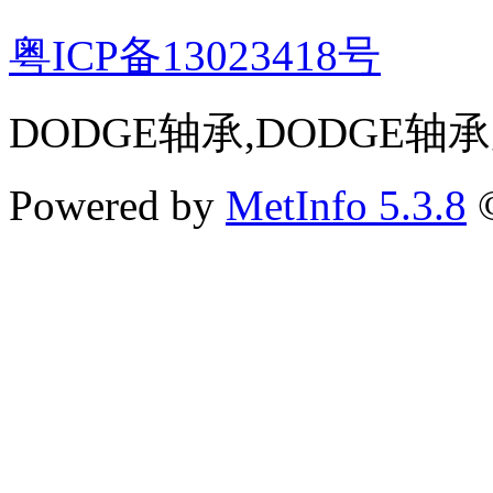
粤ICP备13023418号
DODGE轴承,DODGE轴
Powered by
MetInfo 5.3.8
©