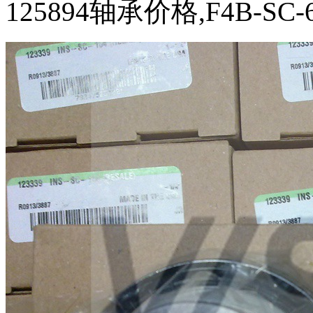
125894轴承价格,F4B-SC