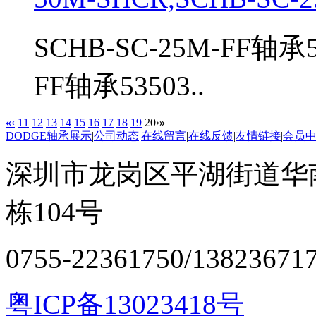
SCHB-SC-25M-FF轴承
FF轴承53503..
«
‹
11
12
13
14
15
16
17
18
19
20
›
»
DODGE轴承展示
|
公司动态
|
在线留言
|
在线反馈
|
友情链接
|
会员
深圳市龙岗区平湖街道华
栋104号
0755-22361750/13823671
粤ICP备13023418号